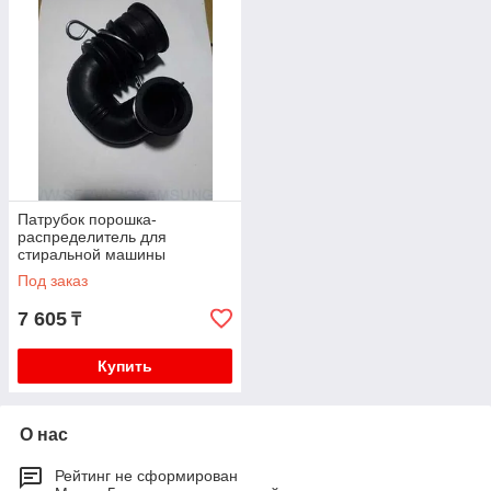
Патрубок порошка-
распределитель для
стиральной машины
Samsung DC67-00334A,
Под заказ
DC97-16907A
7 605
₸
Купить
О нас
Рейтинг не сформирован