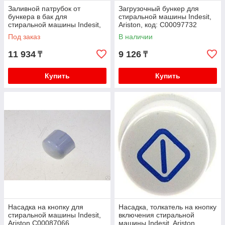
Заливной патрубок от
Загрузочный бункер для
бункера в бак для
стиральной машины Indesit,
стиральной машины Indesit,
Ariston, код: C00097732
Ariston C00066183
Под заказ
В наличии
11 934
9 126
₸
₸
Купить
Купить
Насадка на кнопку для
Насадка, толкатель на кнопку
стиральной машины Indesit,
включения стиральной
Ariston C00087066
машины Indesit, Ariston