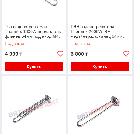
Тэн водонагревателя
ТЭН водонагревателя
Thermex 1300W нерж. сталь,
Thermex 2000W, RF,
фланец 64мм,под анод М4,
медь+нерж, фланец 64мм,
L320мм Термекс
под анод М4, L310мм.
Под заказ
Под заказ
Термекс (1300W+700W)
4 000
6 800
₸
₸
Купить
Купить