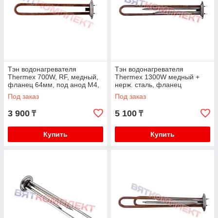
Тэн водонагревателя
Тэн водонагревателя
Thermex 700W, RF, медный,
Thermex 1300W медный +
фланец 64мм, под анод М4,
нерж. сталь, фланец
L245мм.Термекс
64мм,под анод М4, L320мм
Под заказ
Под заказ
Термекс
3 900
5 100
₸
₸
Купить
Купить