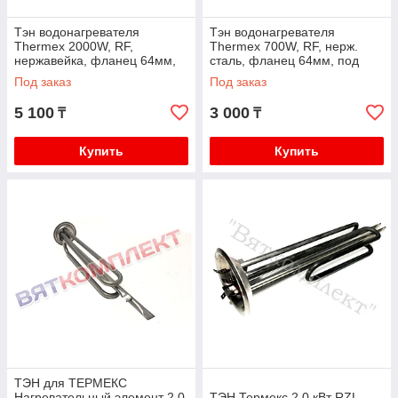
Тэн водонагревателя
Тэн водонагревателя
Thermex 2000W, RF,
Thermex 700W, RF, нерж.
нержавейка, фланец 64мм,
сталь, фланец 64мм, под
под анод М4, L310мм
анод М4, L245мм.Термекс
Под заказ
Под заказ
5 100
3 000
₸
₸
Купить
Купить
ТЭН для ТЕРМЕКС
Нагревательный элемент 2,0
ТЭН Термекс 2,0 кВт RZL