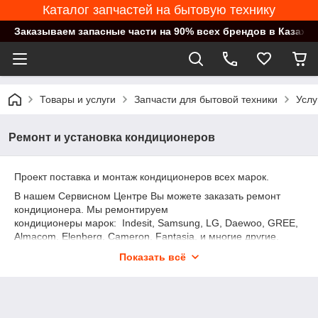
Каталог запчастей на бытовую технику
Заказываем запасные части на 90% всех брендов в Казахст
Товары и услуги
Запчасти для бытовой техники
Услу
Ремонт и установка кондиционеров
Проект поставка и монтаж кондиционеров всех марок.
В нашем Сервисном Центре Вы можете заказать ремонт
кондиционера. Мы ремонтируем
кондиционеры марок: Indesit, Samsung, LG, Daewoo, GREE,
Almacom, Elenberg, Cameron, Fantasia, и многие другие.
Наши специалисты в короткие сроки выедут на место и
Показать всё
проведут квалифицированный ремонт кондиционера.