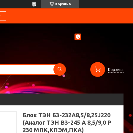
Корзина
т
Корзина
Блок ТЭН Б3-232А8,5/8,25J220
(Аналог ТЭН В3-245 А 8,5/9,0 Р
230 МПК,КПЭМ,ПКА)