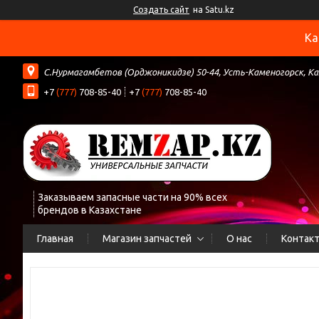
Создать сайт
на Satu.kz
Ка
С.Нурмагамбетов (Орджоникидзе) 50-44, Усть-Каменогорск, К
+7
(777)
708-85-40
+7
(777)
708-85-40
Заказываем запасные части на 90% всех
брендов в Казахстане
Главная
Магазин запчастей
О нас
Контак