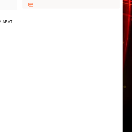
М АБАТ