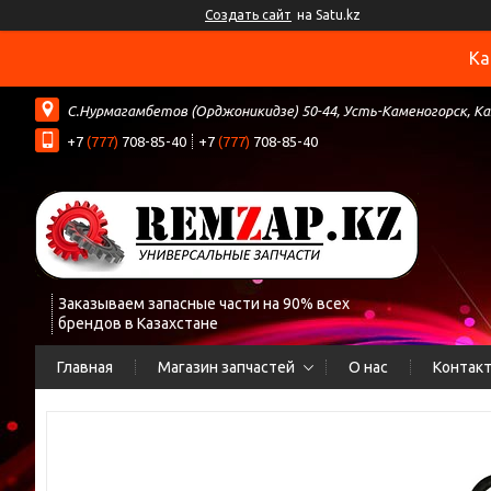
Создать сайт
на Satu.kz
Ка
С.Нурмагамбетов (Орджоникидзе) 50-44, Усть-Каменогорск, К
+7
(777)
708-85-40
+7
(777)
708-85-40
Заказываем запасные части на 90% всех
брендов в Казахстане
Главная
Магазин запчастей
О нас
Контак