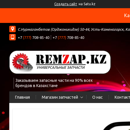
Создать сайт
на Satu.kz
Ка
С.Нурмагамбетов (Орджоникидзе) 50-44, Усть-Каменогорск, К
+7
(777)
708-85-40
+7
(777)
708-85-40
Заказываем запасные части на 90% всех
брендов в Казахстане
Главная
Магазин запчастей
О нас
Контак