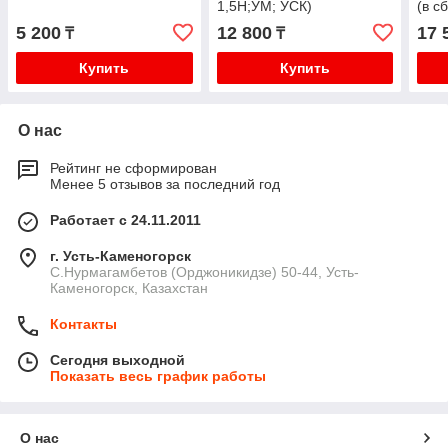
1,5Н;УМ; УСК)
(в с
5 200
12 800
17 
₸
₸
Купить
Купить
О нас
Рейтинг не сформирован
Менее 5 отзывов за последний год
Работает с 24.11.2011
г. Усть-Каменогорск
С.Нурмагамбетов (Орджоникидзе) 50-44, Усть-
Каменогорск, Казахстан
Контакты
Сегодня выходной
Показать весь график работы
О нас