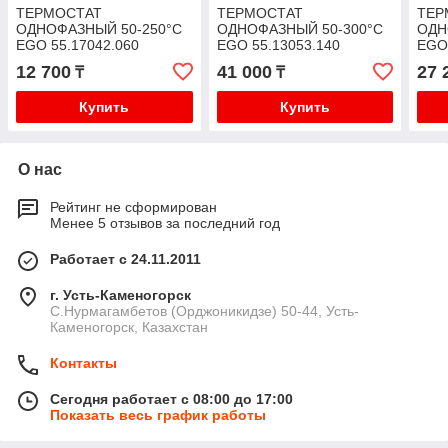
ТЕРМОСТАТ
ТЕРМОСТАТ
ТЕР
ОДНОФАЗНЫЙ 50-250°C
ОДНОФАЗНЫЙ 50-300°C
ОДН
EGO 55.17042.060
EGO 55.13053.140
EGO 
12 700
41 000
27 
₸
₸
Купить
Купить
О нас
Рейтинг не сформирован
Менее 5 отзывов за последний год
Работает с 24.11.2011
г. Усть-Каменогорск
С.Нурмагамбетов (Орджоникидзе) 50-44, Усть-
Каменогорск, Казахстан
Контакты
Сегодня работает с 08:00 до 17:00
Показать весь график работы