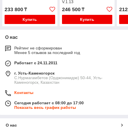
V.1.13
233 800
246 500
212
₸
₸
Купить
Купить
О нас
Рейтинг не сформирован
Менее 5 отзывов за последний год
Работает с 24.11.2011
г. Усть-Каменогорск
С.Нурмагамбетов (Орджоникидзе) 50-44, Усть-
Каменогорск, Казахстан
Контакты
Сегодня работает с 08:00 до 17:00
Показать весь график работы
О нас