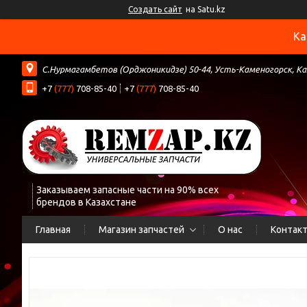
Создать сайт
на Satu.kz
Ка
С.Нурмагамбетов (Орджоникидзе) 50-44, Усть-Каменогорск, К
+7
(777)
708-85-40
+7
(777)
708-85-40
Заказываем запасные части на 90% всех
брендов в Казахстане
Главная
Магазин запчастей
О нас
Контак