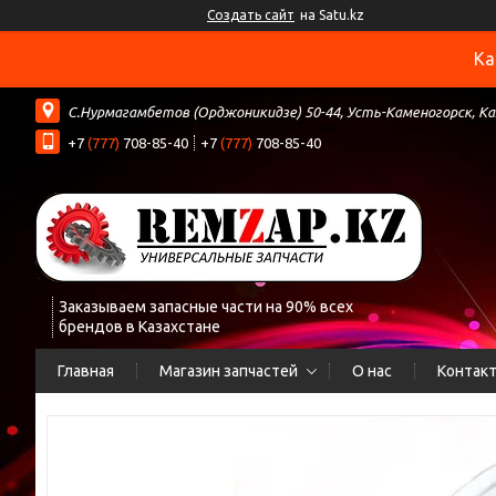
Создать сайт
на Satu.kz
Ка
С.Нурмагамбетов (Орджоникидзе) 50-44, Усть-Каменогорск, К
+7
(777)
708-85-40
+7
(777)
708-85-40
Заказываем запасные части на 90% всех
брендов в Казахстане
Главная
Магазин запчастей
О нас
Контак