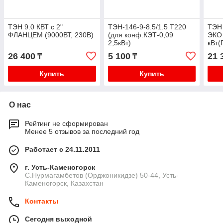
ТЭН 9.0 КВТ с 2"
ТЭН-146-9-8.5/1.5 Т220
ТЭН
ФЛАНЦЕМ (9000ВТ, 230В)
(для конф.КЭТ-0,09
ЭКО 
2,5кВт)
кВт(
26 400
5 100
21 
₸
₸
Купить
Купить
О нас
Рейтинг не сформирован
Менее 5 отзывов за последний год
Работает с 24.11.2011
г. Усть-Каменогорск
С.Нурмагамбетов (Орджоникидзе) 50-44, Усть-
Каменогорск, Казахстан
Контакты
Сегодня выходной