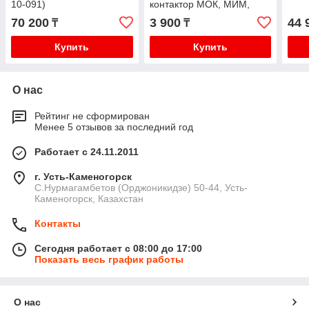
10-091)
контактор МОК, МИМ,
МПР
70 200
3 900
44 
₸
₸
Купить
Купить
О нас
Рейтинг не сформирован
Менее 5 отзывов за последний год
Работает с 24.11.2011
г. Усть-Каменогорск
С.Нурмагамбетов (Орджоникидзе) 50-44, Усть-
Каменогорск, Казахстан
Контакты
Сегодня работает с 08:00 до 17:00
Показать весь график работы
О нас