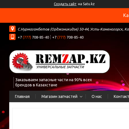
Создать сайт
на Satu.kz
Ка
С.Нурмагамбетов (Орджоникидзе) 50-44, Усть-Каменогорск, К
+7
(777)
708-85-40
+7
(777)
708-85-40
Заказываем запасные части на 90% всех
брендов в Казахстане
Главная
Магазин запчастей
О нас
Контак