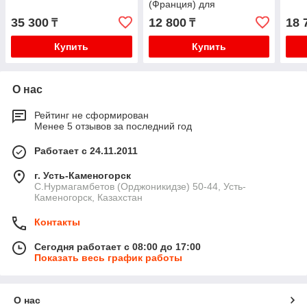
(Франция) для
картофелечистки
35 300
12 800
18 
₸
₸
МКК-150,300,500
Купить
Купить
О нас
Рейтинг не сформирован
Менее 5 отзывов за последний год
Работает с 24.11.2011
г. Усть-Каменогорск
С.Нурмагамбетов (Орджоникидзе) 50-44, Усть-
Каменогорск, Казахстан
Контакты
Сегодня работает с 08:00 до 17:00
Показать весь график работы
О нас