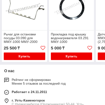
Рычаг для остановки
Прокладка под крышку
Датч
посуды 03.090 для
водонагревателя 03.291
ММУ
ММУ-1000 ММУ-2000
ММУ-1000
(2,7
25 500
5 000
9 0
₸
₸
Купить
Купить
О нас
Рейтинг не сформирован
Менее 5 отзывов за последний год
Работает с 24.11.2011
г. Усть-Каменогорск
С.Нурмагамбетов (Орджоникидзе) 50-44, Усть-