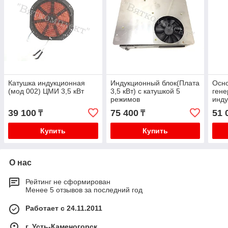
Катушка индукционная
Индукционный блок(Плата
Осно
(мод 002) ЦМИ 3,5 кВт
3,5 кВт) с катушкой 5
гене
режимов
инду
АБАТ
39 100
75 400
51 
₸
₸
Купить
Купить
О нас
Рейтинг не сформирован
Менее 5 отзывов за последний год
Работает с 24.11.2011
г. Усть-Каменогорск