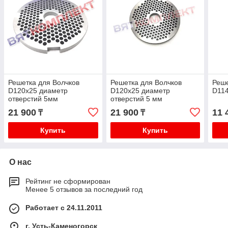
Решетка для Волчков
Решетка для Волчков
Реше
D120x25 диаметр
D120х25 диаметр
D114
отверстий 5мм
отверстий 5 мм
21 900
21 900
11 
₸
₸
Купить
Купить
О нас
Рейтинг не сформирован
Менее 5 отзывов за последний год
Работает с 24.11.2011
г. Усть-Каменогорск