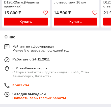
D120х25мм.(Решетка
с отверстием 16 мм
D12
приемная)
отве
15 800
14 500
21 
₸
₸
Купить
Купить
О нас
Рейтинг не сформирован
Менее 5 отзывов за последний год
Работает с 24.11.2011
г. Усть-Каменогорск
С.Нурмагамбетов (Орджоникидзе) 50-44, Усть-
Каменогорск, Казахстан
Контакты
Сегодня выходной
Показать весь график работы