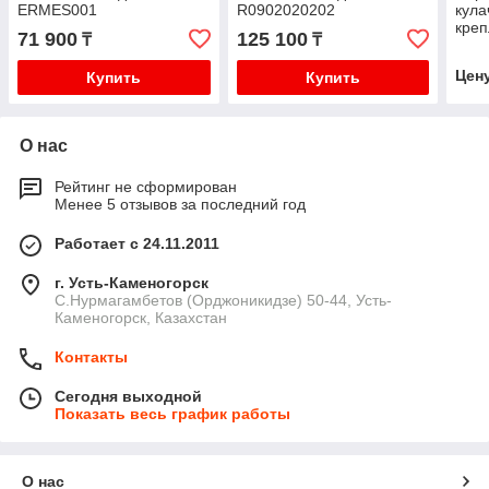
ERMES001
R0902020202
кула
креп
71 900
125 100
₸
₸
0202
(ОР
Цен
Купить
Купить
О нас
Рейтинг не сформирован
Менее 5 отзывов за последний год
Работает с 24.11.2011
г. Усть-Каменогорск
С.Нурмагамбетов (Орджоникидзе) 50-44, Усть-
Каменогорск, Казахстан
Контакты
Сегодня выходной
Показать весь график работы
О нас