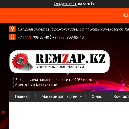
Создать сайт
на Satu.kz
Ка
С.Нурмагамбетов (Орджоникидзе) 50-44, Усть-Каменогорск, К
+7
(777)
708-85-40
+7
(777)
708-85-40
Заказываем запасные части на 90% всех
брендов в Казахстане
Главная
Магазин запчастей
О нас
Контак