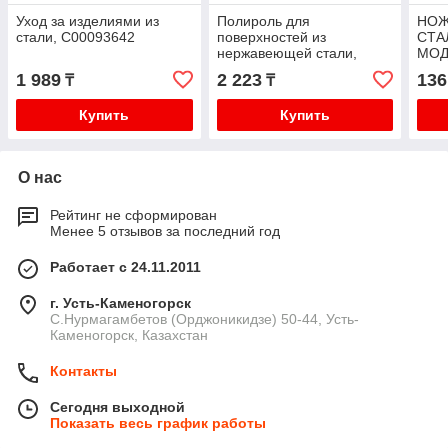
Уход за изделиями из
Полироль для
НОЖ
стали, C00093642
поверхностей из
СТАЛ
нержавеющей стали,
МОД
C00092814
1 989
2 223
136
₸
₸
Купить
Купить
О нас
Рейтинг не сформирован
Менее 5 отзывов за последний год
Работает с 24.11.2011
г. Усть-Каменогорск
С.Нурмагамбетов (Орджоникидзе) 50-44, Усть-
Каменогорск, Казахстан
Контакты
Сегодня выходной
Показать весь график работы