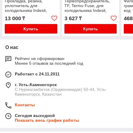
Прокладка, резина,
Термопредохранитель,
Филь
уплотнитель для
TF, Termo Fuse, для
грам
холодильника Indesit,
холодильника Indesit,
код:
Ariston, размер 570*830,
Ariston, код: C00851160
13 000
3 627
468
₸
₸
570 х 830код: C00854015
Купить
Купить
О нас
Рейтинг не сформирован
Менее 5 отзывов за последний год
Работает с 24.11.2011
г. Усть-Каменогорск
С.Нурмагамбетов (Орджоникидзе) 50-44, Усть-
Каменогорск, Казахстан
Контакты
Сегодня выходной
Показать весь график работы