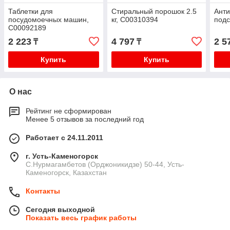
Таблетки для
Стиральный порошок 2.5
Ант
посудомоечных машин,
кг, C00310394
подс
C00092189
2 223
4 797
2 5
₸
₸
Купить
Купить
О нас
Рейтинг не сформирован
Менее 5 отзывов за последний год
Работает с 24.11.2011
г. Усть-Каменогорск
С.Нурмагамбетов (Орджоникидзе) 50-44, Усть-
Каменогорск, Казахстан
Контакты
Сегодня выходной
Показать весь график работы