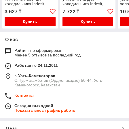
холодильника Indesit,
холодильника Indesit,
холо
Ariston, код: C00851160
Ariston, код: C00854017
Aris
3 627
7 722
10 
₸
₸
(хол
Купить
Купить
О нас
Рейтинг не сформирован
Менее 5 отзывов за последний год
Работает с 24.11.2011
г. Усть-Каменогорск
С.Нурмагамбетов (Орджоникидзе) 50-44, Усть-
Каменогорск, Казахстан
Контакты
Сегодня выходной
Показать весь график работы
О нас