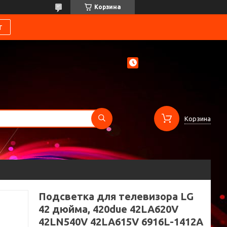
Корзина
т
Корзина
Подсветка для телевизора LG
42 дюйма, 420due 42LA620V
42LN540V 42LA615V 6916L-1412A