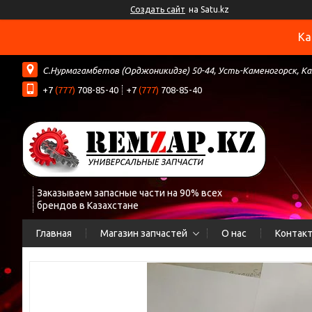
Создать сайт
на Satu.kz
Ка
С.Нурмагамбетов (Орджоникидзе) 50-44, Усть-Каменогорск, К
+7
(777)
708-85-40
+7
(777)
708-85-40
Заказываем запасные части на 90% всех
брендов в Казахстане
Главная
Магазин запчастей
О нас
Контак