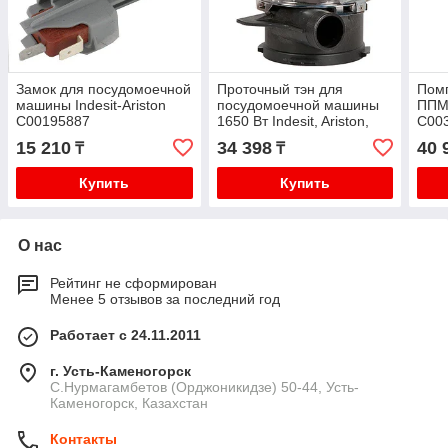
Замок для посудомоечной
Проточный тэн для
Помп
машины Indesit-Ariston
посудомоечной машины
ППМ 
C00195887
1650 Вт Indesit, Ariston,
C003
C00256526
15 210
34 398
40 
₸
₸
Купить
Купить
О нас
Рейтинг не сформирован
Менее 5 отзывов за последний год
Работает с 24.11.2011
г. Усть-Каменогорск
С.Нурмагамбетов (Орджоникидзе) 50-44, Усть-
Каменогорск, Казахстан
Контакты