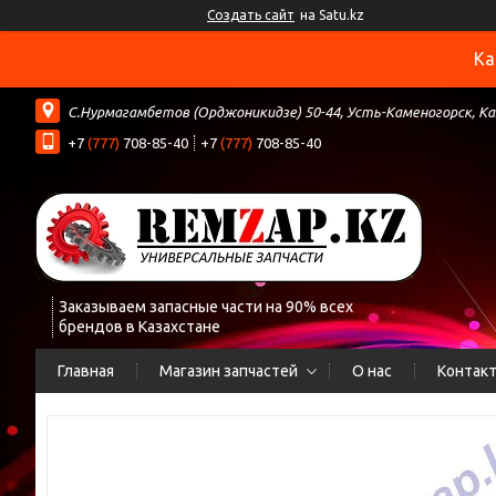
Создать сайт
на Satu.kz
Ка
С.Нурмагамбетов (Орджоникидзе) 50-44, Усть-Каменогорск, К
+7
(777)
708-85-40
+7
(777)
708-85-40
Заказываем запасные части на 90% всех
брендов в Казахстане
Главная
Магазин запчастей
О нас
Контак