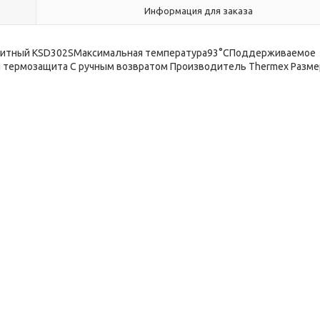
Информация для заказа
щитный KSD302SМаксимальная температура93°СПоддерживаемое
я термозащита С ручным возвратом Производитель Thermex Разм