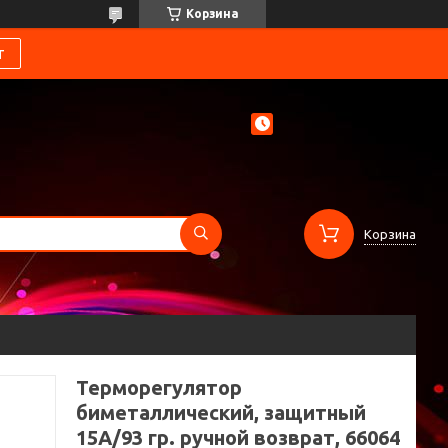
Корзина
т
Корзина
Терморегулятор
биметаллический, защитный
15А/93 гр. ручной возврат, 66064