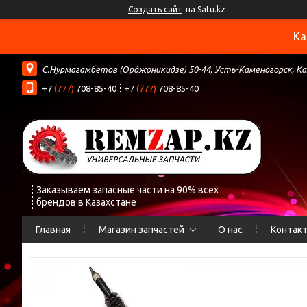
Создать сайт
на Satu.kz
Ка
С.Нурмагамбетов (Орджоникидзе) 50-44, Усть-Каменогорск, К
+7
(777)
708-85-40
+7
(777)
708-85-40
Заказываем запасные части на 90% всех
брендов в Казахстане
Главная
Магазин запчастей
О нас
Контак