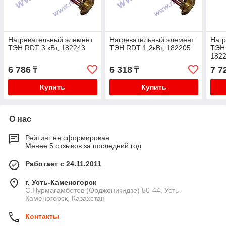
Нагревательный элемент
Нагревательный элемент
Нагр
ТЭН RDT 3 кВт, 182243
ТЭН RDT 1,2кВт, 182205
ТЭН 
182
6 786
6 318
7 7
₸
₸
Купить
Купить
О нас
Рейтинг не сформирован
Менее 5 отзывов за последний год
Работает с 24.11.2011
г. Усть-Каменогорск
С.Нурмагамбетов (Орджоникидзе) 50-44, Усть-
Каменогорск, Казахстан
Контакты