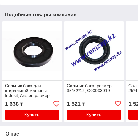
Подобные товары компании
Сальник бака для
Сальник бака, размер
Саль
стиральной машины
35*52*12, С00033019
25*4
Indesit, Ariston размер:
25*53.5*10/14 ,
1 638
1 521
1 5
₸
₸
25x53.5x10/14 WT243
Купить
Купить
О нас