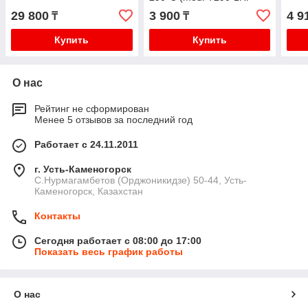
292)
29 800
3 900
4 9
₸
₸
Купить
Купить
О нас
Рейтинг не сформирован
Менее 5 отзывов за последний год
Работает с 24.11.2011
г. Усть-Каменогорск
С.Нурмагамбетов (Орджоникидзе) 50-44, Усть-
Каменогорск, Казахстан
Контакты
Сегодня работает с 08:00 до 17:00
Показать весь график работы
О нас