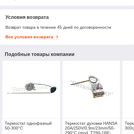
Условия возврата
Возврат товара в течение 45 дней по договоренности
Все условия возврата
Подобные товары компании
Термостат однофазный
Термостат духовки HANSA
Терм
50-300°C
20A/250V/0,9m/23mm/50-
300г
290°С (mod. T290-1RF-