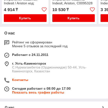
Indesit / Ariston код:
Indesit, Ariston, C0095328
Indes
C00046955
C00
4 914
10 530
3 3
₸
₸
Купить
Купить
О нас
Рейтинг не сформирован
Менее 5 отзывов за последний год
Работает с 24.11.2011
г. Усть-Каменогорск
С.Нурмагамбетов (Орджоникидзе) 50-44, Усть-
Каменогорск, Казахстан
Контакты
Сегодня работает с 08:00 до 17:00
Показать весь график работы
О нас