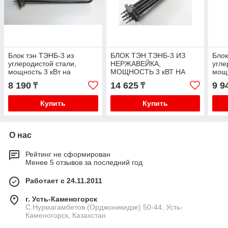
Блок тэн ТЭНБ-3 из
БЛОК ТЭН ТЭНБ-3 ИЗ
Блок
углеродистой стали,
НЕРЖАВЕЙКА,
угле
мощность 3 кВт на
МОЩНОСТЬ 3 кВТ НА
мощн
фланце G 2 1/2 (D=75
ФЛАНЦЕ G 2 1/2 (D=75
флан
8 190
14 625
9 9
₸
₸
мм), длина тэна 300 мм
ММ), ДЛИНА ТЭНА 300
мм),
ММ
Купить
Купить
О нас
Рейтинг не сформирован
Менее 5 отзывов за последний год
Работает с 24.11.2011
г. Усть-Каменогорск
С.Нурмагамбетов (Орджоникидзе) 50-44, Усть-
Каменогорск, Казахстан