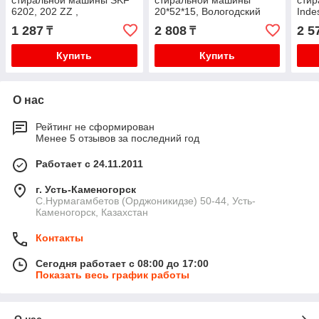
стиральной машины SKF
стиральной машины
сти
6202, 202 ZZ ,
20*52*15, Вологодский
Inde
подшипниковый завод,
35*5
1 287
2 808
2 5
₸
₸
с00006304
35x5
Купить
Купить
О нас
Рейтинг не сформирован
Менее 5 отзывов за последний год
Работает с 24.11.2011
г. Усть-Каменогорск
С.Нурмагамбетов (Орджоникидзе) 50-44, Усть-
Каменогорск, Казахстан
Контакты
Сегодня работает с 08:00 до 17:00
Показать весь график работы