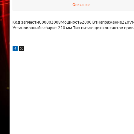
Описание
Код запчастиC00002008Мощность2000 ВтНапряжение220VМа
Установочный габарит 220 мм Тип питающих контактов про