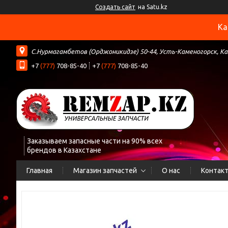
Создать сайт
на Satu.kz
Ка
С.Нурмагамбетов (Орджоникидзе) 50-44, Усть-Каменогорск, К
+7
(777)
708-85-40
+7
(777)
708-85-40
Заказываем запасные части на 90% всех
брендов в Казахстане
Главная
Магазин запчастей
О нас
Контак