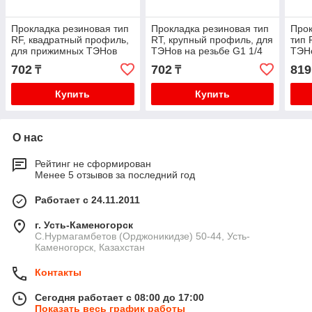
Прокладка резиновая тип
Прокладка резиновая тип
Прок
RF, квадратный профиль,
RT, крупный профиль, для
тип 
для прижимных ТЭНов
ТЭНов на резьбе G1 1/4
ТЭН
180715 / 032063
819992
702
702
819
₸
₸
Купить
Купить
О нас
Рейтинг не сформирован
Менее 5 отзывов за последний год
Работает с 24.11.2011
г. Усть-Каменогорск
С.Нурмагамбетов (Орджоникидзе) 50-44, Усть-
Каменогорск, Казахстан
Контакты
Сегодня работает с 08:00 до 17:00
Показать весь график работы