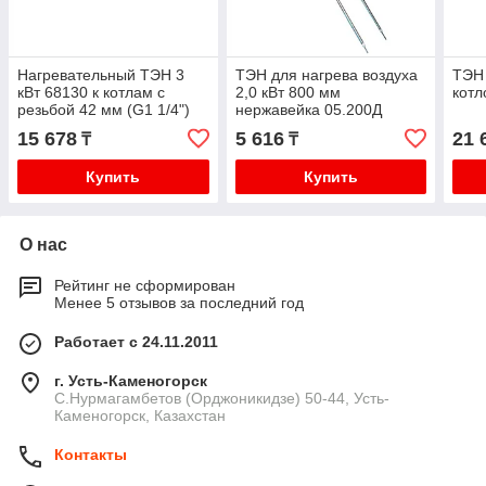
Нагревательный ТЭН 3
ТЭН для нагрева воздуха
ТЭН 
кВт 68130 к котлам с
2,0 кВт 800 мм
котл
резьбой 42 мм (G1 1/4")
нержавейка 05.200Д
длина 315 мм
15 678
5 616
21 
₸
₸
Купить
Купить
О нас
Рейтинг не сформирован
Менее 5 отзывов за последний год
Работает с 24.11.2011
г. Усть-Каменогорск
С.Нурмагамбетов (Орджоникидзе) 50-44, Усть-
Каменогорск, Казахстан
Контакты