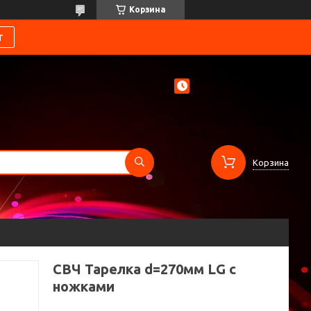
Корзина
т
Корзина
СВЧ Тарелка d=270мм LG с
ножками