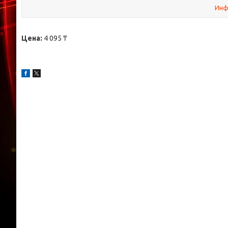
Инф
Цена:
4 095 ₸