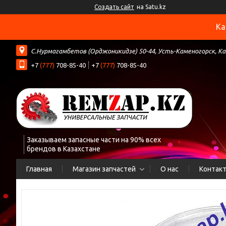
Создать сайт
на Satu.kz
Ка
С.Нурмагамбетов (Орджоникидзе) 50-44, Усть-Каменогорск, К
+7
(777)
708-85-40
+7
(777)
708-85-40
Заказываем запасные части на 90% всех
брендов в Казахстане
Главная
Магазин запчастей
О нас
Контак