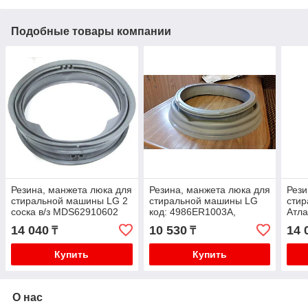
Подобные товары компании
Резина, манжета люка для
Резина, манжета люка для
Рези
стиральной машины LG 2
стиральной машины LG
сти
соска в/з MDS62910602
код: 4986ER1003A,
Атла
/MDS60116801 /
4986EN1003B,
908
14 040
10 530
14 
₸
₸
MDS61952202 замена на
4986ER1005A
Купить
Купить
О нас