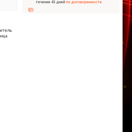
течение 45 дней
по договоренности
дитель
анца