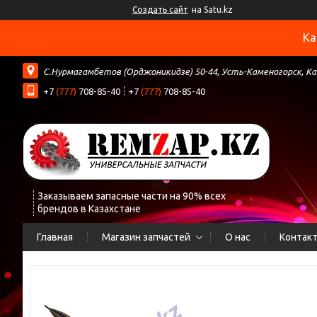
Создать сайт
на Satu.kz
Ка
С.Нурмагамбетов (Орджоникидзе) 50-44, Усть-Каменогорск, К
+7
(777)
708-85-40
+7
(777)
708-85-40
Заказываем запасные части на 90% всех
брендов в Казахстане
Главная
Магазин запчастей
О нас
Контак