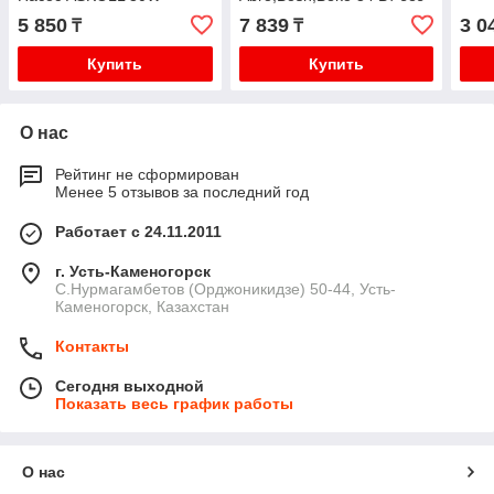
квадратный, 3 защелки +
улитки (8 защ., клеммы
5 850
7 839
3 0
₸
₸
1 винт, клеммы под фишку
вместе назад)
вперед
код:UARDOP201
Купить
Купить
О нас
Рейтинг не сформирован
Менее 5 отзывов за последний год
Работает с 24.11.2011
г. Усть-Каменогорск
С.Нурмагамбетов (Орджоникидзе) 50-44, Усть-
Каменогорск, Казахстан
Контакты
Сегодня выходной
Показать весь график работы
О нас