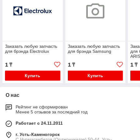
Заказать любую запчасть
Заказать любую запчасть
Зака
для брэнда Electrolux
для брэнда Samsung
для
ARI
1
1
1
₸
₸
₸
Купить
Купить
О нас
Рейтинг не сформирован
Менее 5 отзывов за последний год
Работает с 24.11.2011
г. Усть-Каменогорск
С.Нурмагамбетов (Орджоникидзе) 50-44, Усть-