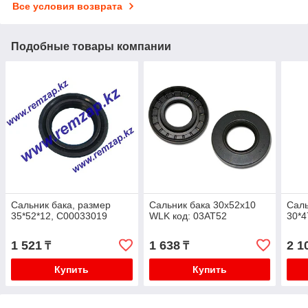
Все условия возврата
Подобные товары компании
Сальник бака, размер
Сальник бака 30x52x10
Саль
35*52*12, С00033019
WLK код: 03AT52
30*4
1 521
1 638
2 1
₸
₸
Купить
Купить