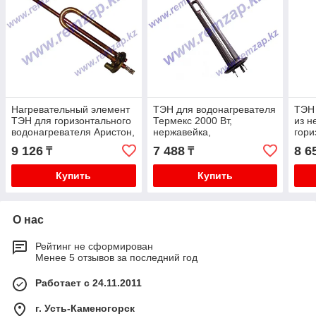
Нагревательный элемент
ТЭН для водонагревателя
ТЭН 
ТЭН для горизонтального
Термекс 2000 Вт,
из н
водонагревателя Аристон,
нержавейка,
гори
Термекс RCF OR TW
вертикальный, код: 66052
660
9 126
7 488
8 6
₸
₸
1500W/230V
Купить
Купить
О нас
Рейтинг не сформирован
Менее 5 отзывов за последний год
Работает с 24.11.2011
г. Усть-Каменогорск