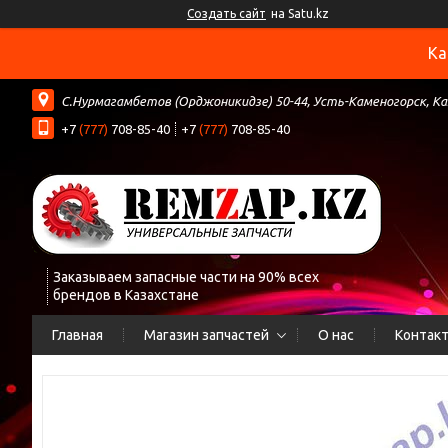
Создать сайт
на Satu.kz
Ка
С.Нурмагамбетов (Орджоникидзе) 50-44, Усть-Каменогорск, К
+7
(777)
708-85-40
+7
(777)
708-85-40
Заказываем запасные части на 90% всех
брендов в Казахстане
Главная
Магазин запчастей
О нас
Контак