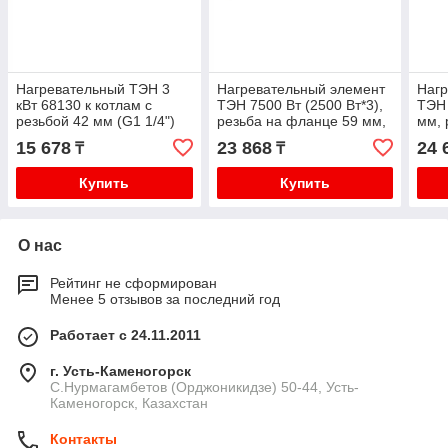
Нагревательный ТЭН 3
Нагревательный элемент
Нагр
кВт 68130 к котлам с
ТЭН 7500 Вт (2500 Вт*3),
ТЭН 
резьбой 42 мм (G1 1/4")
резьба на фланце 59 мм,
мм, 
длина 315 мм
длина 370 мм,
686
15 678
23 868
24 
₸
₸
нержавейка 68675
Купить
Купить
О нас
Рейтинг не сформирован
Менее 5 отзывов за последний год
Работает с 24.11.2011
г. Усть-Каменогорск
С.Нурмагамбетов (Орджоникидзе) 50-44, Усть-
Каменогорск, Казахстан
Контакты