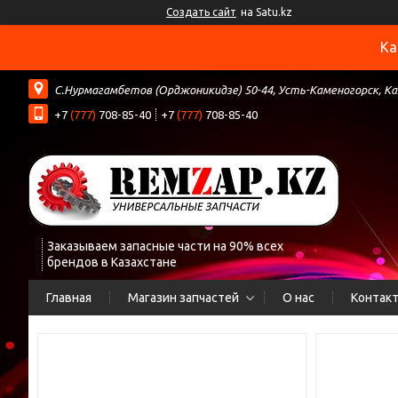
Создать сайт
на Satu.kz
Ка
С.Нурмагамбетов (Орджоникидзе) 50-44, Усть-Каменогорск, К
+7
(777)
708-85-40
+7
(777)
708-85-40
Заказываем запасные части на 90% всех
брендов в Казахстане
Главная
Магазин запчастей
О нас
Контак