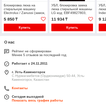
Блокировка люка на
УБЛ, блокировка замка
УБЛ,
стиральную машину
люка стиральной машины
люк
Electrolux / Zanussi (замок,
LG код: EBF49827803,
Indes
УБЛ), код: 90452814
DF80851
C00
5 850
11 934
9 1
₸
₸
Купить
Купить
О нас
Рейтинг не сформирован
Менее 5 отзывов за последний год
Работает с 24.11.2011
г. Усть-Каменогорск
С.Нурмагамбетов (Орджоникидзе) 50-44, Усть-
Каменогорск, Казахстан
Контакты
Сегодня выходной
Показать весь график работы