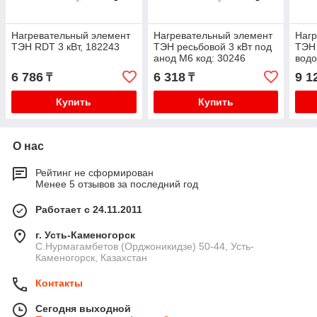
Нагревательный элемент
Нагревательный элемент
Нагр
ТЭН RDT 3 кВт, 182243
ТЭН ресьбовой 3 кВт под
ТЭН 
анод М6 код: 30246
водо
Тер
6 786
6 318
9 1
₸
₸
150
Купить
Купить
О нас
Рейтинг не сформирован
Менее 5 отзывов за последний год
Работает с 24.11.2011
г. Усть-Каменогорск
С.Нурмагамбетов (Орджоникидзе) 50-44, Усть-
Каменогорск, Казахстан
Контакты
Сегодня выходной